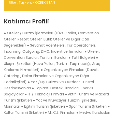
Ülke :
Taşkent - ÖZBEKİSTAN
Katılımcı Profili
● Oteller /Turizm İşletmeleri (Lüks Oteller, Convention
Oteller, Resort Oteller, Butik Oteller ve Diğer Otel
Seçenekleri) ● Seyahat Acenteleri , Tur Operatörleri,
İncoming, Outgoing, DMC, Incentive firmaları ● Ülkeler,
Convention Bürolar, Tanıtım Büroları ● Tatil Bölgeleri ●
Ulaşım Şirketleri (Hava Yolları, Turizm Taşımacılığı, Araç
Kiralama Hizmetleri) ● Organizasyon Firmaları (Davet,
Catering , Dekor Firmaları ve Organizasyon Diğer
Tedarikçileri) ● Yaz /Kış Turizmi ve Outdoor Turizmi
Destinasyonları ● Toplantı Destek Firmaları – Servis
Sağlayıcılar ● IT / Teknoloji Firmları ● Aktif Turizm ve Macera
Turizm Şirketleri ● Yat ve Kruvaziyer Turizmi Şirketleri,
Marinalar ● Eğitim Turizmi Şirketleri ● Spor Turizmi Şirketleri ●
Kültür Turizmi Şirketleri ● M.I.C.E. Firmaları ● Medya Kuruluşları