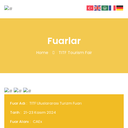
Fuarlar
Home
TITF Tourism Fair
Fuar Adı :
TITF Uluslararası Turizm Fuarı
Tarih :
21-23 Kasım 2024
Fuar Alanı :
CAEx