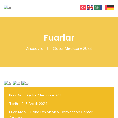
Fuarlar
Anasayfa
Qatar Medicare 2024
Fuar Adı :
Qatar Medicare 2024
Tarih :
3-5 Aralık 2024
Fuar Alanı :
Doha Exhibition & Convention Center