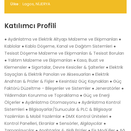
Ülke :
Lagos, NİJERYA
Katılımcı Profili
● Aydınlatma ve Elektrik Altyapı Malzeme ve Ekipmanları ●
Kablolar ● Kablo Döşeme, Kanal ve Dağıtım Sistemleri ●
Tesisat Döşeme Malzeme ve Ekipmanları & Tesisat Boruları
● Yalıtım Malzeme ve Ekipmanları ● Kasa, Buat ve
Klemensler ● Sigortalar, Devre Kesiciler & Şalterler ● Elektrik
Sayaçları & Elektrik Panoları ve Aksesuarları ● Elektrik
Anahtarı & Prizler & Fişler ● Kesintisiz Güç Kaynakları ● Güç
Faktörü Düzeltme - Bileşenler ve Sistemler ● Jeneratörler ●
Yıldırımdan Korunma ve Topraklama ● Güç ve Enerji
Ölçerler ● Aydınlatma Otomasyonu ● Aydınlatma Kontrol
Sistemleri ● Bilgisayarlar/Sunucular & PLC & Bilgisayar
Yazılımları & Mobil Yazılımlar ● DMX Kontrol Üniteleri ●
Kontrol Panelleri, Ekranlar ● Sensörler, Algılayıcılar ●
Zamanlayıcılar ● Anahtarlar & Akıllı Prizler ● Fiş Modüller ● Ağ