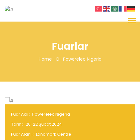
Fuarlar
Home
Powerelec Nigeria
Fuar Adı :
Powerelec Nigeria
Tarih :
20-22 Şubat 2024
Fuar Alanı :
Landmark Centre