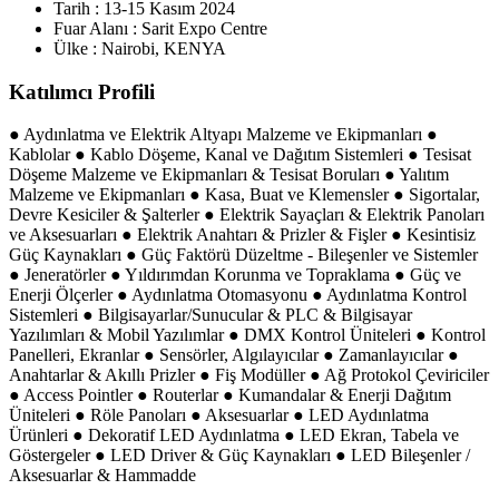
Tarih :
13-15 Kasım 2024
Fuar Alanı :
Sarit Expo Centre
Ülke :
Nairobi, KENYA
Katılımcı Profili
● Aydınlatma ve Elektrik Altyapı Malzeme ve Ekipmanları ●
Kablolar ● Kablo Döşeme, Kanal ve Dağıtım Sistemleri ● Tesisat
Döşeme Malzeme ve Ekipmanları & Tesisat Boruları ● Yalıtım
Malzeme ve Ekipmanları ● Kasa, Buat ve Klemensler ● Sigortalar,
Devre Kesiciler & Şalterler ● Elektrik Sayaçları & Elektrik Panoları
ve Aksesuarları ● Elektrik Anahtarı & Prizler & Fişler ● Kesintisiz
Güç Kaynakları ● Güç Faktörü Düzeltme - Bileşenler ve Sistemler
● Jeneratörler ● Yıldırımdan Korunma ve Topraklama ● Güç ve
Enerji Ölçerler ● Aydınlatma Otomasyonu ● Aydınlatma Kontrol
Sistemleri ● Bilgisayarlar/Sunucular & PLC & Bilgisayar
Yazılımları & Mobil Yazılımlar ● DMX Kontrol Üniteleri ● Kontrol
Panelleri, Ekranlar ● Sensörler, Algılayıcılar ● Zamanlayıcılar ●
Anahtarlar & Akıllı Prizler ● Fiş Modüller ● Ağ Protokol Çeviriciler
● Access Pointler ● Routerlar ● Kumandalar & Enerji Dağıtım
Üniteleri ● Röle Panoları ● Aksesuarlar ● LED Aydınlatma
Ürünleri ● Dekoratif LED Aydınlatma ● LED Ekran, Tabela ve
Göstergeler ● LED Driver & Güç Kaynakları ● LED Bileşenler /
Aksesuarlar & Hammadde