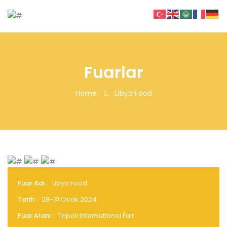
Fuarlar
Home
Libya Food
Fuar Adı :
Libya Food
Tarih :
28-31 Ocak 2024
Fuar Alanı :
Tripoli International Fair