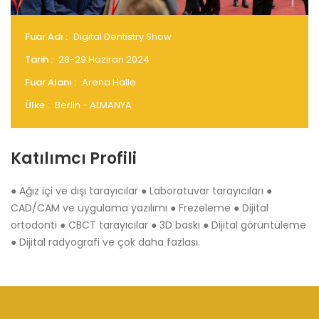
Fuar Adı :
Digital Dentistry Show
Tarih :
28-29 Haziran 2024
Fuar Alanı :
Arena Halle
Ülke :
Berlin - ALMANYA
Katılımcı Profili
● Ağız içi ve dışı tarayıcılar ● Laboratuvar tarayıcıları ●
CAD/CAM ve uygulama yazılımı ● Frezeleme ● Dijital
ortodonti ● CBCT tarayıcılar ● 3D baskı ● Dijital görüntüleme
● Dijital radyografi ve çok daha fazlası.