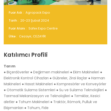
Fuar Adı :
Agropack Expo
Tarih :
20-23 Şubat 2024
Fuar Alanı :
Safex Expo Centre
Ülke :
Cezayir, CEZAYİR
Katılımcı Profili
Tarım
● Biçerdöverler ● Değirmen makineleri ● Ekim Makineleri ●
Elektronik Kontrol Cihazları ● Gübreler, Zirai ilaçlar ● Harman
Makineleri ● Hasat Makineleri ● Kompresörler ve Konveyörler
● Otomatik Sulama Sistemleri ● Su ve Sulama Teknolojileri ●
Tarımsal Mekanizasyon ve Teknolojileri ● Tırmıklar, Kesici
aletler ● Tohum Makineleri ● Traktör, Römork, Pulluk ve
Ekipmanları ● Tohum, Fide