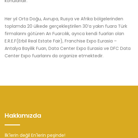
konularıdır.
Her yıl Orta Doğu, Avrupa, Rusya ve Afrika bölgelerinden
toplamda 20 ülkede gerçekleştirilen 30’a yakın fuara Türk
firmalarını götüren Arı Fuarcılık, ayrıca kendi fuarları olan
E.R.E.F(Erbil Real Estate Fair), Franchise Expo Eurasia –
Antalya Bayilik Fuarı, Data Center Expo Eurasia ve DFC Data
Center Expo fuarlarını da organize etmektedir.
Hakkımızda
İlk'lerin değil En'lerin peşinde!